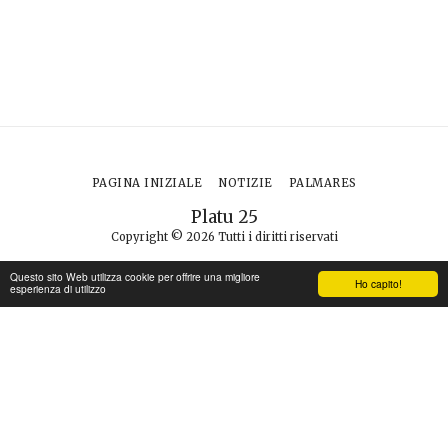
PAGINA INIZIALE
NOTIZIE
PALMARES
Platu 25
Copyright © 2026 Tutti i diritti riservati
Questo sito Web utilizza cookie per offrire una migliore
Ho capito!
ISCRIVITI
esperienza di utilizzo